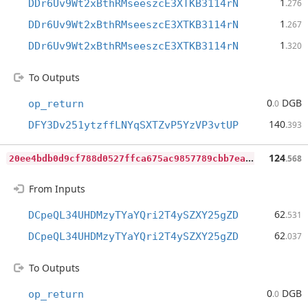
1
DDr6Uv9Wt2xBthRMseeszcE3XTKB3114rN
.276
1
DDr6Uv9Wt2xBthRMseeszcE3XTKB3114rN
.267
1
DDr6Uv9Wt2xBthRMseeszcE3XTKB3114rN
.320
To Outputs
0
DGB
op_return
.0
140
DFY3Dv251ytzffLNYqSXTZvP5YzVP3vtUP
.393
2
0ee4bdb0d9cf788d0527ffca675ac9857789cbb7eabc8323c0aa703dda71f91
124
.568
From Inputs
62
DCpeQL34UHDMzyTYaYQri2T4ySZXY25gZD
.531
62
DCpeQL34UHDMzyTYaYQri2T4ySZXY25gZD
.037
To Outputs
0
DGB
op_return
.0