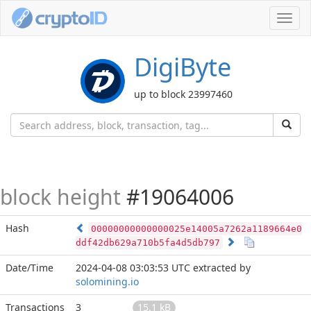
Toggl
navig
DigiByte
up to block 23997460
block height
#19064006
Hash
00000000000000025e14005a7262a1189664e0
ddf42db629a710b5fa4d5db797
Date/Time
2024-04-08 03:03:53 UTC
extracted by
solomining.io
Transactions
3
15.1 kB