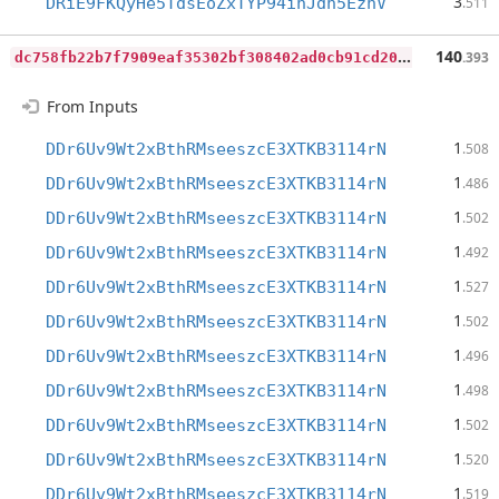
3
DRiE9FKQyHe5TdsEoZxTYP94ihJdh5EznV
.511
d
c758fb22b7f7909eaf35302bf308402ad0cb91cd20cd3d947b9717d4a18995a
140
.393
From Inputs
1
DDr6Uv9Wt2xBthRMseeszcE3XTKB3114rN
.508
1
DDr6Uv9Wt2xBthRMseeszcE3XTKB3114rN
.486
1
DDr6Uv9Wt2xBthRMseeszcE3XTKB3114rN
.502
1
DDr6Uv9Wt2xBthRMseeszcE3XTKB3114rN
.492
1
DDr6Uv9Wt2xBthRMseeszcE3XTKB3114rN
.527
1
DDr6Uv9Wt2xBthRMseeszcE3XTKB3114rN
.502
1
DDr6Uv9Wt2xBthRMseeszcE3XTKB3114rN
.496
1
DDr6Uv9Wt2xBthRMseeszcE3XTKB3114rN
.498
1
DDr6Uv9Wt2xBthRMseeszcE3XTKB3114rN
.502
1
DDr6Uv9Wt2xBthRMseeszcE3XTKB3114rN
.520
1
DDr6Uv9Wt2xBthRMseeszcE3XTKB3114rN
.519