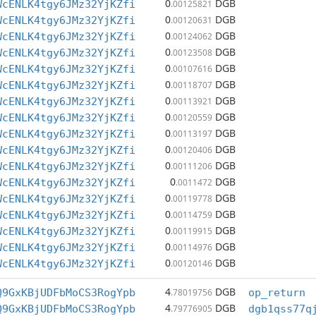
0
DGB
WcENLK4tgy6JMz32YjKZfi
.00125821
0
DGB
WcENLK4tgy6JMz32YjKZfi
.00120631
0
DGB
WcENLK4tgy6JMz32YjKZfi
.00124062
0
DGB
WcENLK4tgy6JMz32YjKZfi
.00123508
0
DGB
WcENLK4tgy6JMz32YjKZfi
.00107616
0
DGB
WcENLK4tgy6JMz32YjKZfi
.00118707
0
DGB
WcENLK4tgy6JMz32YjKZfi
.00113921
0
DGB
WcENLK4tgy6JMz32YjKZfi
.00120559
0
DGB
WcENLK4tgy6JMz32YjKZfi
.00113197
0
DGB
WcENLK4tgy6JMz32YjKZfi
.00120406
0
DGB
WcENLK4tgy6JMz32YjKZfi
.00111206
0
DGB
WcENLK4tgy6JMz32YjKZfi
.0011472
0
DGB
WcENLK4tgy6JMz32YjKZfi
.00119778
0
DGB
WcENLK4tgy6JMz32YjKZfi
.00114759
0
DGB
WcENLK4tgy6JMz32YjKZfi
.00119915
0
DGB
WcENLK4tgy6JMz32YjKZfi
.00114976
0
DGB
WcENLK4tgy6JMz32YjKZfi
.00120146
4
DGB
Q9GxKBjUDFbMoCS3RogYpb
.78019756
op_return
4
DGB
Q9GxKBjUDFbMoCS3RogYpb
.79776905