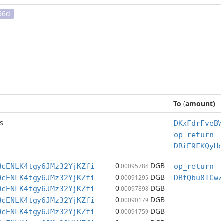
56d
To (amount)
s
DKxFdrFveB
op_return
DRiE9FKQyH
0
DGB
WcENLK4tgy6JMz32YjKZfi
.00095784
op_return
0
DGB
WcENLK4tgy6JMz32YjKZfi
.00091295
DBfQbu8TCw
0
DGB
WcENLK4tgy6JMz32YjKZfi
.00097898
0
DGB
WcENLK4tgy6JMz32YjKZfi
.00090179
0
DGB
WcENLK4tgy6JMz32YjKZfi
.00091759