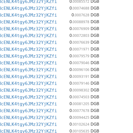
0
DGB
WcENLK4tgy6JMz32YjKZfi
.00085572
0
DGB
WcENLK4tgy6JMz32YjKZfi
.00074688
0
DGB
WcENLK4tgy6JMz32YjKZfi
.0007628
0
DGB
WcENLK4tgy6JMz32YjKZfi
.00088978
0
DGB
WcENLK4tgy6JMz32YjKZfi
.00076909
0
DGB
WcENLK4tgy6JMz32YjKZfi
.00072803
0
DGB
WcENLK4tgy6JMz32YjKZfi
.00076639
0
DGB
WcENLK4tgy6JMz32YjKZfi
.00071971
0
DGB
WcENLK4tgy6JMz32YjKZfi
.00079579
0
DGB
WcENLK4tgy6JMz32YjKZfi
.00079046
0
DGB
WcENLK4tgy6JMz32YjKZfi
.00096106
0
DGB
WcENLK4tgy6JMz32YjKZfi
.00093191
0
DGB
WcENLK4tgy6JMz32YjKZfi
.00079146
0
DGB
WcENLK4tgy6JMz32YjKZfi
.00098302
0
DGB
WcENLK4tgy6JMz32YjKZfi
.00074503
0
DGB
WcENLK4tgy6JMz32YjKZfi
.00081205
0
DGB
WcENLK4tgy6JMz32YjKZfi
.00077678
0
DGB
WcENLK4tgy6JMz32YjKZfi
.00094425
0
DGB
WcENLK4tgy6JMz32YjKZfi
.00102624
0
DGB
WcENLK4tgy6JMz32YjKZfi
.00105635