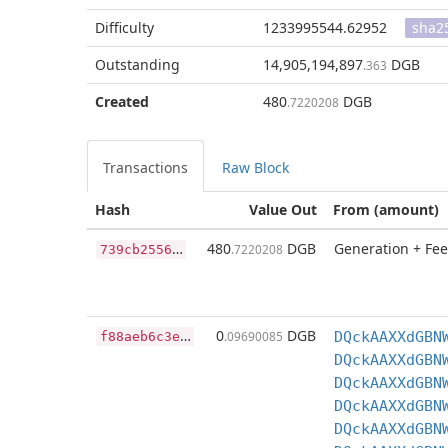
Difficulty
1233995544.62952
sha2
Outstanding
14,905,194,897
DGB
.363
Created
480
DGB
.7220208
Transactions
Raw Block
Hash
Value Out
From (amount)
7
39cb2556f50ac6c58bdde78a725d3cf7c33e887c92b9616a85c18d967a5f6c6
480
DGB
Generation + Fee
.7220208
f
88aeb6c3e21257ae6bed41638270b91d2f031abb98a96831cda2510aa5b971b
0
DGB
.09690085
DQckAAXXdGBN
DQckAAXXdGBN
DQckAAXXdGBN
DQckAAXXdGBN
DQckAAXXdGBN