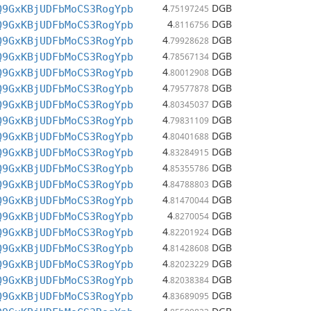
4
DGB
Q9GxKBjUDFbMoCS3RogYpb
.75197245
4
DGB
Q9GxKBjUDFbMoCS3RogYpb
.8116756
4
DGB
Q9GxKBjUDFbMoCS3RogYpb
.79928628
4
DGB
Q9GxKBjUDFbMoCS3RogYpb
.78567134
4
DGB
Q9GxKBjUDFbMoCS3RogYpb
.80012908
4
DGB
Q9GxKBjUDFbMoCS3RogYpb
.79577878
4
DGB
Q9GxKBjUDFbMoCS3RogYpb
.80345037
4
DGB
Q9GxKBjUDFbMoCS3RogYpb
.79831109
4
DGB
Q9GxKBjUDFbMoCS3RogYpb
.80401688
4
DGB
Q9GxKBjUDFbMoCS3RogYpb
.83284915
4
DGB
Q9GxKBjUDFbMoCS3RogYpb
.85355786
4
DGB
Q9GxKBjUDFbMoCS3RogYpb
.84788803
4
DGB
Q9GxKBjUDFbMoCS3RogYpb
.81470044
4
DGB
Q9GxKBjUDFbMoCS3RogYpb
.8270054
4
DGB
Q9GxKBjUDFbMoCS3RogYpb
.82201924
4
DGB
Q9GxKBjUDFbMoCS3RogYpb
.81428608
4
DGB
Q9GxKBjUDFbMoCS3RogYpb
.82023229
4
DGB
Q9GxKBjUDFbMoCS3RogYpb
.82038384
4
DGB
Q9GxKBjUDFbMoCS3RogYpb
.83689095