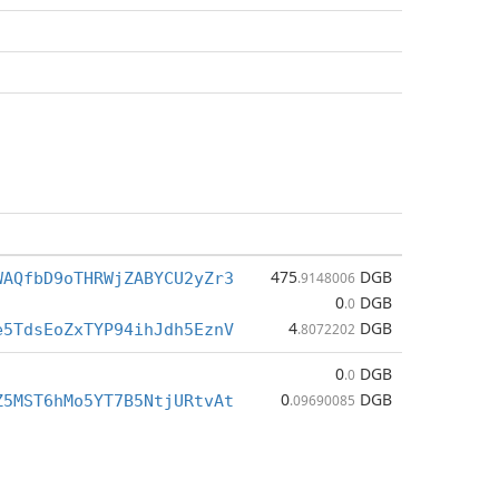
475
DGB
WAQfbD9oTHRWjZABYCU2yZr3
.9148006
0
DGB
.0
4
DGB
e5TdsEoZxTYP94ihJdh5EznV
.8072202
0
DGB
.0
0
DGB
Z5MST6hMo5YT7B5NtjURtvAt
.09690085