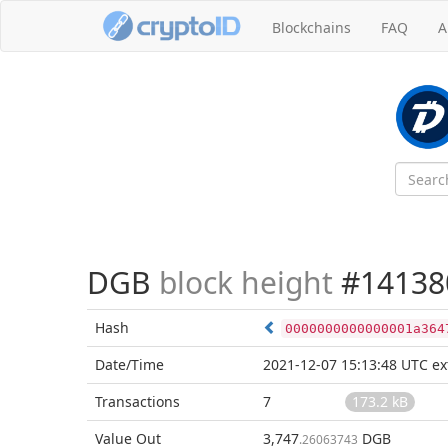
Blockchains
FAQ
A
DGB
block height
#14138
Hash
0000000000000001a364
Date/Time
2021-12-07 15:13:48 UTC
ex
Transactions
7
173.2 kB
Value Out
3,747
DGB
.26063743