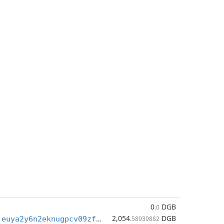
0
DGB
.0
2,054
DGB
dgb1qss77qjeuya2y6n2eknugpcv09zfp0c6hapnwya
.58939882