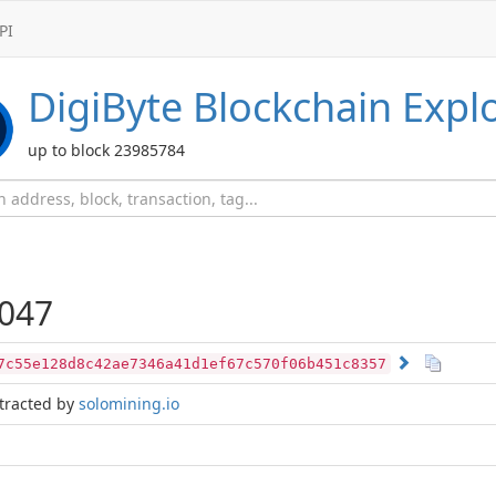
PI
DigiByte
Blockchain Expl
up to block 23985784
047
7c55e128d8c42ae7346a41d1ef67c570f06b451c8357
tracted by
solomining.io