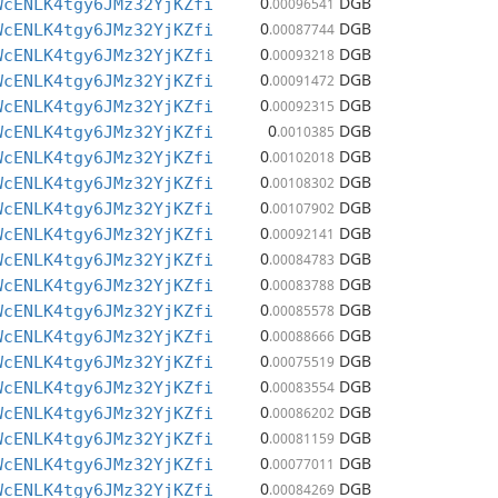
0
DGB
WcENLK4tgy6JMz32YjKZfi
.00096541
0
DGB
WcENLK4tgy6JMz32YjKZfi
.00087744
0
DGB
WcENLK4tgy6JMz32YjKZfi
.00093218
0
DGB
WcENLK4tgy6JMz32YjKZfi
.00091472
0
DGB
WcENLK4tgy6JMz32YjKZfi
.00092315
0
DGB
WcENLK4tgy6JMz32YjKZfi
.0010385
0
DGB
WcENLK4tgy6JMz32YjKZfi
.00102018
0
DGB
WcENLK4tgy6JMz32YjKZfi
.00108302
0
DGB
WcENLK4tgy6JMz32YjKZfi
.00107902
0
DGB
WcENLK4tgy6JMz32YjKZfi
.00092141
0
DGB
WcENLK4tgy6JMz32YjKZfi
.00084783
0
DGB
WcENLK4tgy6JMz32YjKZfi
.00083788
0
DGB
WcENLK4tgy6JMz32YjKZfi
.00085578
0
DGB
WcENLK4tgy6JMz32YjKZfi
.00088666
0
DGB
WcENLK4tgy6JMz32YjKZfi
.00075519
0
DGB
WcENLK4tgy6JMz32YjKZfi
.00083554
0
DGB
WcENLK4tgy6JMz32YjKZfi
.00086202
0
DGB
WcENLK4tgy6JMz32YjKZfi
.00081159
0
DGB
WcENLK4tgy6JMz32YjKZfi
.00077011
0
DGB
WcENLK4tgy6JMz32YjKZfi
.00084269