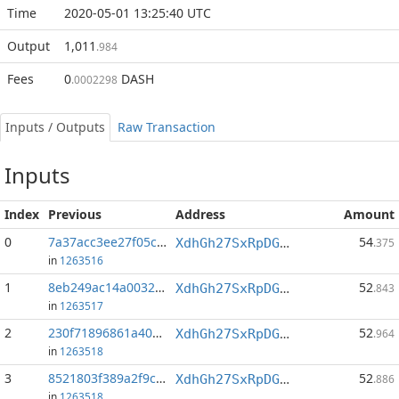
Time
2020-05-01 13:25:40 UTC
Output
1,011
.984
Fees
0
DASH
.0002298
Inputs / Outputs
Raw Transaction
Inputs
Index
Previous
Address
Amount
0
7a37acc3ee27f05c...:0
54
XdhGh27SxRpDGbNCjboy2sgG3JKcQsaNzT
.375
in
1263516
1
8eb249ac14a00329...:0
52
XdhGh27SxRpDGbNCjboy2sgG3JKcQsaNzT
.843
in
1263517
2
230f71896861a40a...:0
52
XdhGh27SxRpDGbNCjboy2sgG3JKcQsaNzT
.964
in
1263518
3
8521803f389a2f9c...:0
52
XdhGh27SxRpDGbNCjboy2sgG3JKcQsaNzT
.886
in
1263518