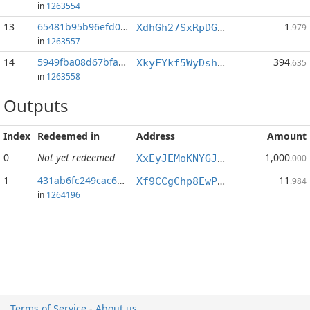
in
1263554
13
65481b95b96efd05...:0
1
XdhGh27SxRpDGbNCjboy2sgG3JKcQsaNzT
.979
in
1263557
14
5949fba08d67bfa2...:1
394
XkyFYkf5WyDshWyy8MaN5DHbsWFAwhmfJM
.635
in
1263558
Outputs
Index
Redeemed in
Address
Amount
0
Not yet redeemed
1,000
XxEyJEMoKNYGJLhjFrd4FJE3PeMvZzX6HF
.000
1
431ab6fc249cac62...
11
Xf9CCgChp8EwPUMKUMNCzetpnFqfY7gaEU
.984
in
1264196
Terms of Service
-
About us