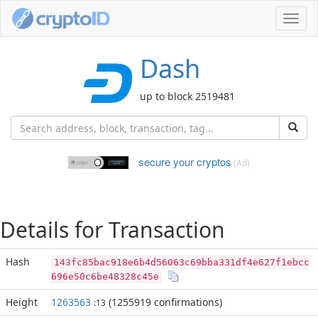
Toggl
navig
Dash
up to block 2519481
secure your cryptos
(Ad)
Details for Transaction
Hash
143fc85bac918e6b4d56063c69bba331df4e627f1ebcc
696e50c6be48328c45e
Height
1263563
(1255919 confirmations)
:13