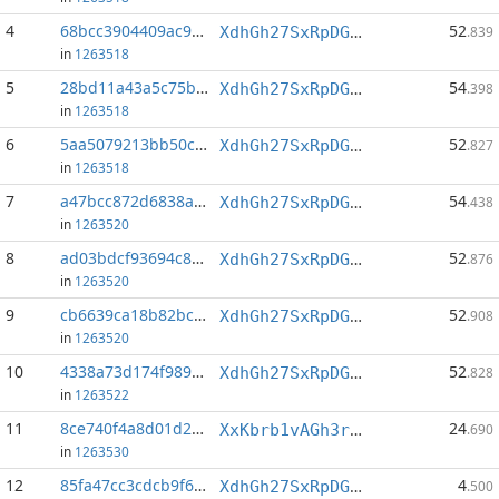
4
68bcc3904409ac92...:0
52
XdhGh27SxRpDGbNCjboy2sgG3JKcQsaNzT
.839
in
1263518
5
28bd11a43a5c75b7...:0
54
XdhGh27SxRpDGbNCjboy2sgG3JKcQsaNzT
.398
in
1263518
6
5aa5079213bb50c1...:0
52
XdhGh27SxRpDGbNCjboy2sgG3JKcQsaNzT
.827
in
1263518
7
a47bcc872d6838a7...:0
54
XdhGh27SxRpDGbNCjboy2sgG3JKcQsaNzT
.438
in
1263520
8
ad03bdcf93694c85...:0
52
XdhGh27SxRpDGbNCjboy2sgG3JKcQsaNzT
.876
in
1263520
9
cb6639ca18b82bc2...:0
52
XdhGh27SxRpDGbNCjboy2sgG3JKcQsaNzT
.908
in
1263520
10
4338a73d174f989e...:0
52
XdhGh27SxRpDGbNCjboy2sgG3JKcQsaNzT
.828
in
1263522
11
8ce740f4a8d01d27...:1
24
XxKbrb1vAGh3rodo6hWCyHjSnrzAwX7hzf
.690
in
1263530
12
85fa47cc3cdcb9f6...:0
4
XdhGh27SxRpDGbNCjboy2sgG3JKcQsaNzT
.500